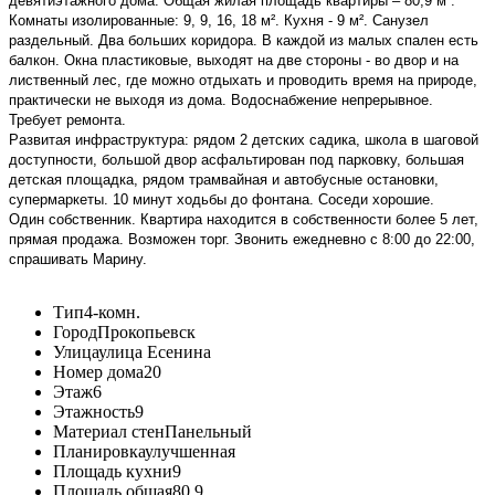
девятиэтажного дома. Общая жилая площадь квартиры – 80,9 м².
Комнаты изолированные: 9, 9, 16, 18 м². Кухня - 9 м². Санузел
раздельный. Два больших коридора. В каждой из малых спален есть
балкон. Окна пластиковые, выходят на две стороны - во двор и на
лиственный лес, где можно отдыхать и проводить время на природе,
практически не выходя из дома. Водоснабжение непрерывное.
Требует ремонта.
Развитая инфраструктура: рядом 2 детских садика, школа в шаговой
доступности, большой двор асфальтирован под парковку, большая
детская площадка, рядом трамвайная и автобусные остановки,
супермаркеты. 10 минут ходьбы до фонтана. Соседи хорошие.
Один собственник. Квартира находится в собственности более 5 лет,
прямая продажа. Возможен торг. Звонить ежедневно с 8:00 до 22:00,
спрашивать Марину.
Тип
4-комн.
Город
Прокопьевск
Улица
улица Есенина
Номер дома
20
Этаж
6
Этажность
9
Материал стен
Панельный
Планировка
улучшенная
Площадь кухни
9
Площадь общая
80,9