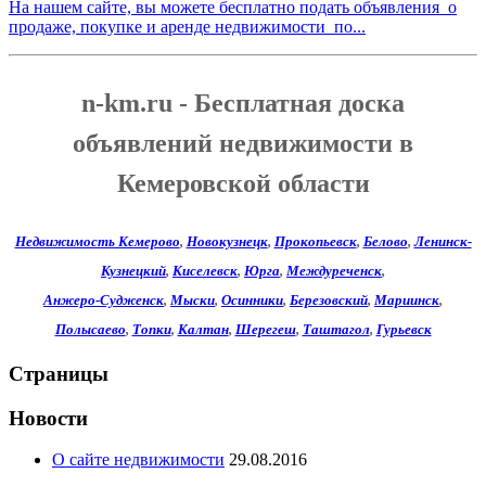
На нашем сайте, вы можете бесплатно подать объявления о
продаже, покупке и аренде недвижимости по...
n-km.ru - Бесплатная доска
объявлений недвижимости в
Кемеровской области
Недвижимость Кемерово
,
Новокузнецк
,
Прокопьевск
,
Белово
,
Ленинск-
Кузнецкий
,
Киселевск
,
Юрга
,
Междуреченск
,
Анжеро-Судженск
,
Мыски
,
Осинники
,
Березовский
,
Мариинск
,
Полысаево
,
Топки
,
Калтан
,
Шерегеш
,
Таштагол
,
Гурьевск
Страницы
Новости
О сайте недвижимости
29.08.2016