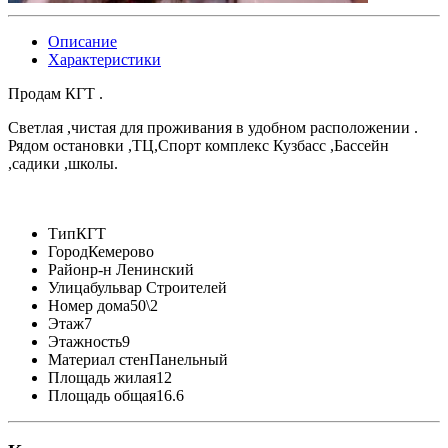
Описание
Характеристики
Продам КГТ .
Светлая ,чистая для проживания в удобном расположении .
Рядом остановки ,ТЦ,Спорт комплекс Кузбасс ,Бассейн
,садики ,школы.
Тип
КГТ
Город
Кемерово
Район
р-н Ленинский
Улица
бульвар Строителей
Номер дома
50\2
Этаж
7
Этажность
9
Материал стен
Панельный
Площадь жилая
12
Площадь общая
16.6