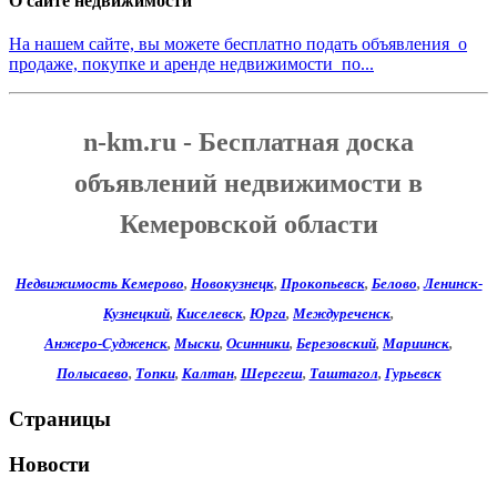
О сайте недвижимости
На нашем сайте, вы можете бесплатно подать объявления о
продаже, покупке и аренде недвижимости по...
n-km.ru - Бесплатная доска
объявлений недвижимости в
Кемеровской области
Недвижимость Кемерово
,
Новокузнецк
,
Прокопьевск
,
Белово
,
Ленинск-
Кузнецкий
,
Киселевск
,
Юрга
,
Междуреченск
,
Анжеро-Судженск
,
Мыски
,
Осинники
,
Березовский
,
Мариинск
,
Полысаево
,
Топки
,
Калтан
,
Шерегеш
,
Таштагол
,
Гурьевск
Страницы
Новости