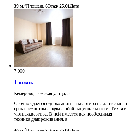
2
39 м.
Площадь
6
Этаж
25.01
Дата
7 000
1-комн.
Кемерово, Томская улица, 5а
Срочно сдается однокомнатная квартира на длительный
срок сремонтом людям любой национальности. Тихая и
уютнаяквартира. В ней имеется вся необходимая
техника дляпроживания, а...
2
40 м.
Площадь
7
Этаж
25.01
Дата