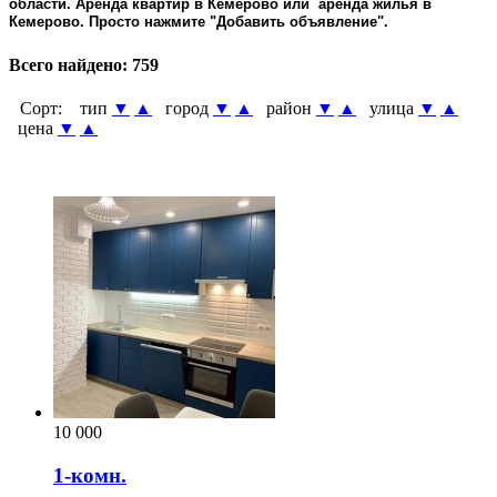
области. Аренда квартир в Кемерово или аренда жилья в
Кемерово. Просто нажмите "Добавить объявление".
Всего найдено:
759
Сорт:
тип
▼
▲
город
▼
▲
район
▼
▲
улица
▼
▲
цена
▼
▲
10 000
1-комн.