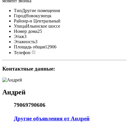
момент звонка
Тип
Другие помещения
Город
Новокузнецк
Район
р-н Центральный
Улица
Ильинское шоссе
Номер дома
25
Этаж
3
Этажность
3
Площадь общая
12906
Телефон
Контактные данные:
Андрей
79069790606
Другие объявления от Андрей