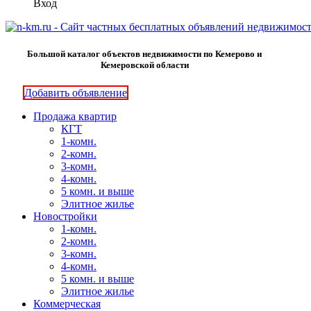
Вход
Большой каталог объектов недвижимости по Кемерово и
Кемеровской области
Добавить объявление
Продажа квартир
КГТ
1-комн.
2-комн.
3-комн.
4-комн.
5 комн. и выше
Элитное жилье
Новостройки
1-комн.
2-комн.
3-комн.
4-комн.
5 комн. и выше
Элитное жилье
Коммерческая