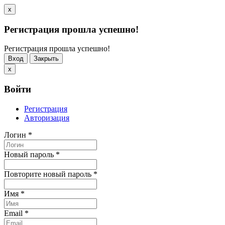
x
Регистрация прошла успешно!
Регистрация прошла успешно!
Вход
Закрыть
x
Войти
Регистрация
Авторизация
Логин
*
Новый пароль
*
Повторите новый пароль
*
Имя
*
Email
*