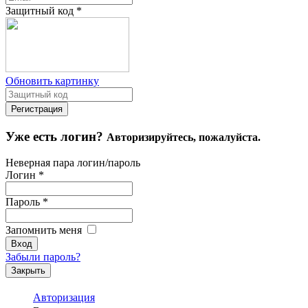
Защитный код
*
Обновить картинку
Уже есть логин?
Авторизируйтесь, пожалуйста.
Неверная пара логин/пароль
Логин
*
Пароль
*
Запомнить меня
Забыли пароль?
Закрыть
Авторизация