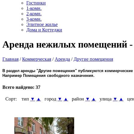
Гостинки
1-комн.
2-комн.
3-комн.
Элитное жилье
Дома и Коттеджи
Аренда нежилых помещений - 
Главная
/
Коммерческая
/
Аренда
/
Другие помещения
В раздел аренды "Другие помещения" публикуются коммерческие 
Например Помещения свободного назначения.
Всего найдено:
37
Сорт:
тип
▼
▲
город
▼
▲
район
▼
▲
улица
▼
▲
цен