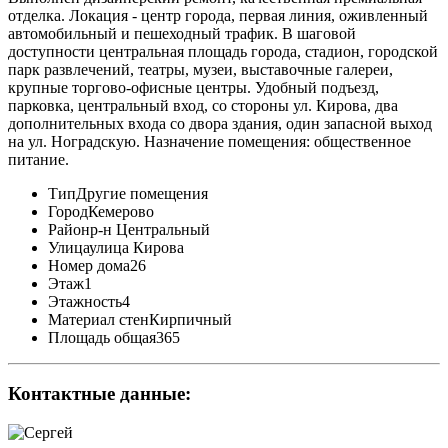
отделка. Локация - центр города, первая линия, оживленный
автомобильный и пешеходный трафик. В шаговой
доступности центральная площадь города, стадион, городской
парк развлечений, театры, музеи, выставочные галереи,
крупные торгово-офисные центры. Удобный подъезд,
парковка, центральный вход, со стороны ул. Кирова, два
дополнительных входа со двора здания, один запасной выход
на ул. Ноградскую. Назначение помещения: общественное
питание.
Тип
Другие помещения
Город
Кемерово
Район
р-н Центральный
Улица
улица Кирова
Номер дома
26
Этаж
1
Этажность
4
Материал стен
Кирпичный
Площадь общая
365
Контактные данные: