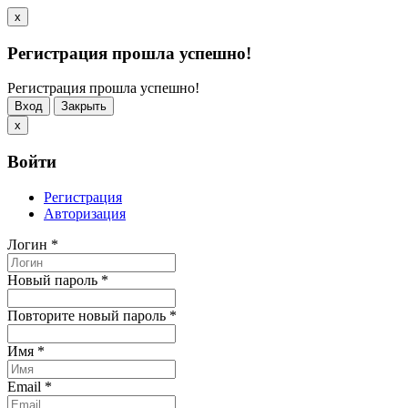
x
Регистрация прошла успешно!
Регистрация прошла успешно!
Вход
Закрыть
x
Войти
Регистрация
Авторизация
Логин
*
Новый пароль
*
Повторите новый пароль
*
Имя
*
Email
*