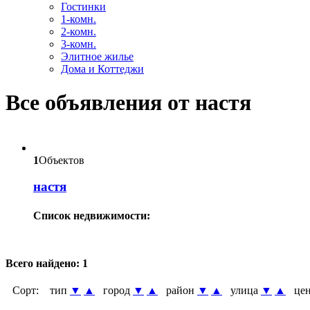
Гостинки
1-комн.
2-комн.
3-комн.
Элитное жилье
Дома и Коттеджи
Все объявления от настя
1
Объектов
настя
Список недвижимости:
Всего найдено:
1
Сорт:
тип
▼
▲
город
▼
▲
район
▼
▲
улица
▼
▲
цен