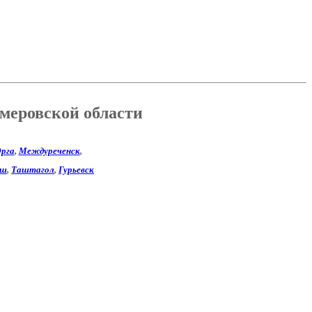
емеровской области
рга
,
Междуреченск
,
еш
,
Таштагол
,
Гурьевск