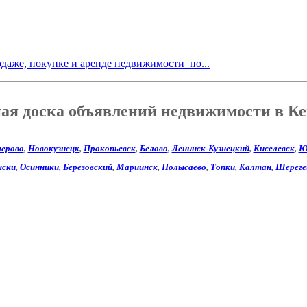
одаже, покупке и аренде недвижимости по...
ная доска объявлений недвижимости в К
ерово
,
Новокузнецк
,
Прокопьевск
,
Белово
,
Ленинск-Кузнецкий
,
Киселевск
,
Ю
ски
,
Осинники
,
Березовский
,
Мариинск
,
Полысаево
,
Топки
,
Калтан
,
Шерег