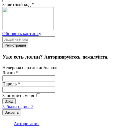
Защитный код
*
Обновить картинку
Уже есть логин?
Авторизируйтесь, пожалуйста.
Неверная пара логин/пароль
Логин
*
Пароль
*
Запомнить меня
Забыли пароль?
Закрыть
Авторизация