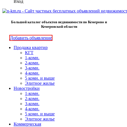
Вход
Большой каталог объектов недвижимости по Кемерово и
Кемеровской области
Добавить объявление
Продажа квартир
КГТ
1-комн.
2-комн.
3-комн.
4-комн.
5 комн. и выше
Элитное жилье
Новостройки
1-комн.
2-комн.
3-комн.
4-комн.
5 комн. и выше
Элитное жилье
Коммерческая