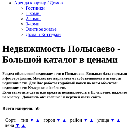
Аренда квартир / Домов
Гостинки
1-комн.
2-комн.
3-комн.
Элитное жилье
Дома и Коттеджи
Недвижимость Полысаево -
Большой каталог в ценами
Раздел объявлений недвижимости в Полысаево. Большая база с ценами
и фотографиями. Множество вариантов от собственников и агентств
недвижимости. Для Вас работает удобный поиск по всем объектам
недвижимости Кемеровской области.
Если вы хотите сдать или продать недвижимость в Полысаево, нажмите
на кнопку "Добавить объявление" в верхней части сайта.
Всего найдено:
50
Сорт:
тип
▼
▲
город
▼
▲
район
▼
▲
улица
▼
▲
цена
▼
▲