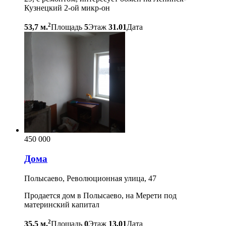
Кузнецкий 2-ой микр-он
2
53,7 м.
Площадь
5
Этаж
31.01
Дата
450 000
Дома
Полысаево, Революционная улица, 47
Продается дом в Полысаево, на Мерети под
материнский капитал
2
35,5 м.
Площадь
0
Этаж
13.01
Дата