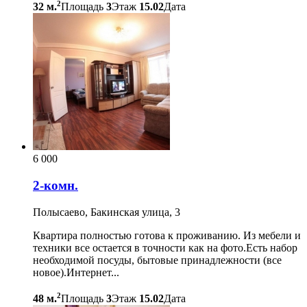
2
32 м.
Площадь
3
Этаж
15.02
Дата
6 000
2-комн.
Полысаево, Бакинская улица, 3
Квартира полностью готова к проживанию. Из мебели и
техники все остается в точности как на фото.Есть набор
необходимой посуды, бытовые принадлежности (все
новое).Интернет...
2
48 м.
Площадь
3
Этаж
15.02
Дата